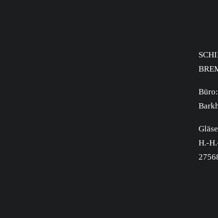
SCHI
BREM
Büro:
Barkh
Gläse
H.-H.
2756