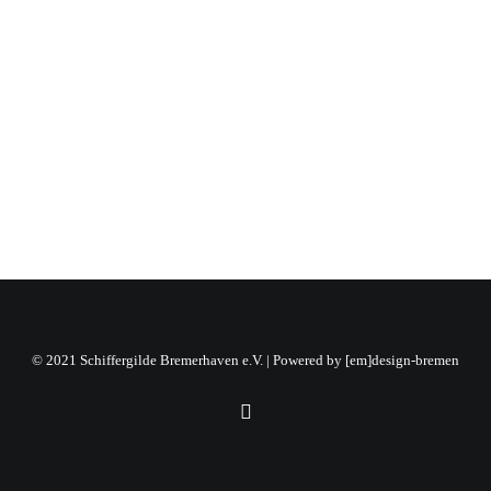
16.12.2024
by Julia Freier
© 2021 Schiffergilde Bremerhaven e.V. | Powered by
[em]design-bremen